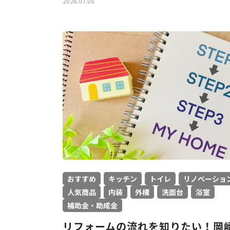
2026.07.08
おすすめ
キッチン
トイレ
リノベーショ
人気商品
内装
外構
洗面台
浴室
補助金・助成金
リフォームの流れを知りたい！岡