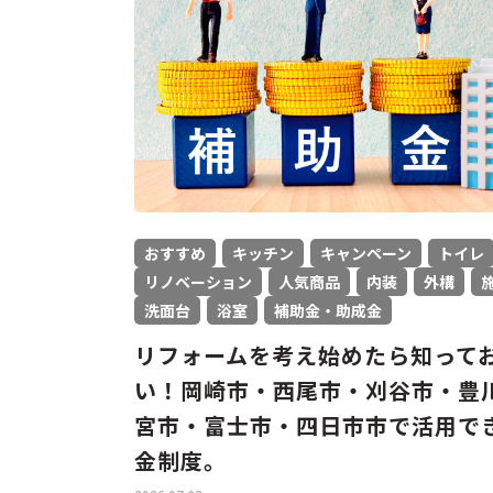
おすすめ
キッチン
キャンペーン
トイレ
リノベーション
人気商品
内装
外構
洗面台
浴室
補助金・助成金
リフォームを考え始めたら知って
い！岡崎市・西尾市・刈谷市・豊
宮市・富士市・四日市市で活用で
金制度。