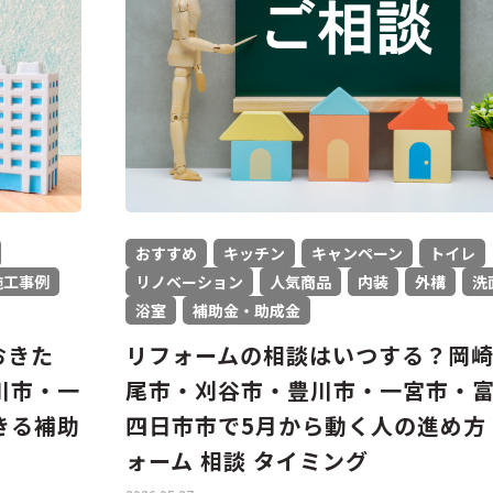
おすすめ
キッチン
キャンペーン
トイレ
施工事例
リノベーション
人気商品
内装
外構
洗
浴室
補助金・助成金
おきた
リフォームの相談はいつする？岡
川市・一
尾市・刈谷市・豊川市・一宮市・
きる補助
四日市市で5月から動く人の進め方
ォーム 相談 タイミング