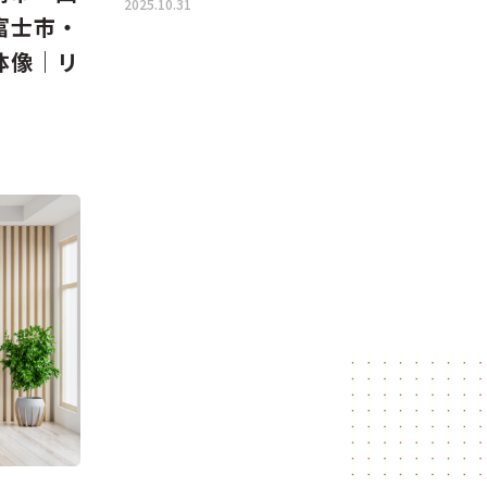
2025.10.31
富士市・
体像｜リ