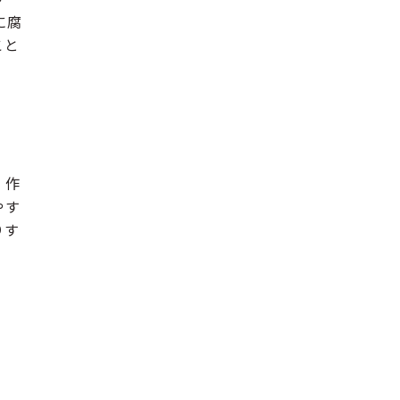
に腐
こと
、作
やす
りす