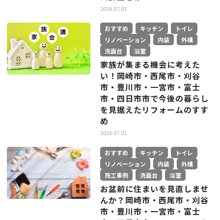
2026.07.03
おすすめ
キッチン
トイレ
リノベーション
内装
外構
洗面台
浴室
家族が集まる機会に考えた
い！岡崎市・西尾市・刈谷
市・豊川市・一宮市・富士
市・四日市市で今後の暮らし
を見据えたリフォームのすす
め
2026.07.01
おすすめ
キッチン
トイレ
リノベーション
内装
外構
施工事例
洗面台
浴室
お盆前に住まいを見直しませ
んか？岡崎市・西尾市・刈谷
市・豊川市・一宮市・富士