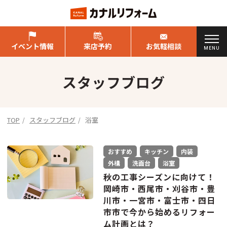
イベント情報
来店予約
お気軽相談
MENU
スタッフブログ
TOP
スタッフブログ
浴室
おすすめ
キッチン
内装
外構
洗面台
浴室
秋の工事シーズンに向けて！
岡崎市・西尾市・刈谷市・豊
川市・一宮市・富士市・四日
市市で今から始めるリフォー
ム計画とは？