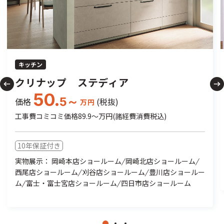
キッチン
クリナップ ステディア
50.
5～
価格
(税抜)
万円
工事費コミコミ価格89.9～万円(諸経費消費税込)
10年保証付き
実物展示： 岡崎本店ショールーム
/
岡崎北店ショールーム
/
西尾店ショールーム
/
刈谷店ショールーム
/
豊川店ショールー
ム
/
富士・富士宮店ショールーム
/
四日市店ショールーム