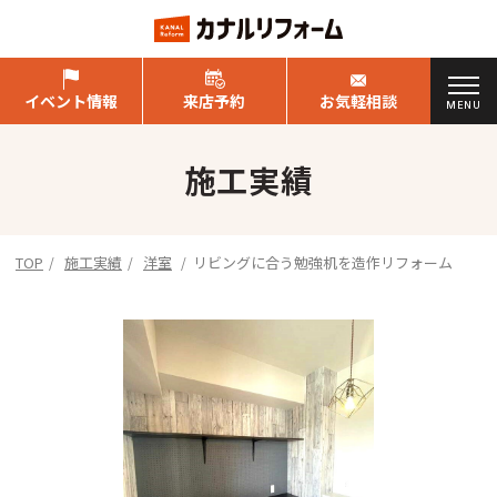
イベント情報
来店予約
お気軽相談
MENU
施工実績
TOP
施工実績
洋室
リビングに合う勉強机を造作リフォーム