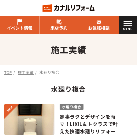
イベント情報
来店予約
お気軽相談
MENU
施工実績
TOP
施工実績
水廻り複合
水廻り複合
水廻り複合
家事ラクとデザインを両
立！LIXIL＆トクラスで叶
えた快適水廻りリフォー