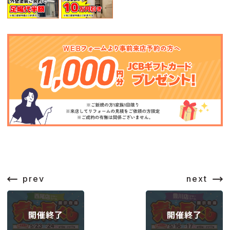
prev
next