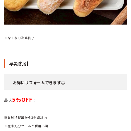
※なくなり次第終了
早期割引
お得にリフォームできます◎
5%OFF
最大
！
※お見積提出から2週間以内
※在庫処分セールと併用不可